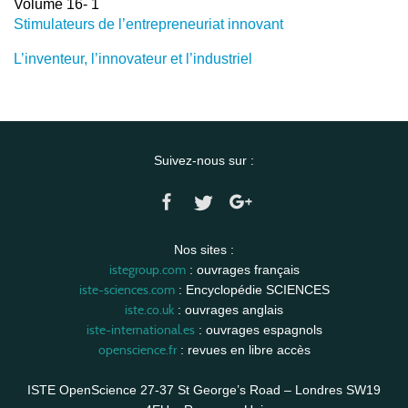
Volume 16- 1
Stimulateurs de l’entrepreneuriat innovant
L’inventeur, l’innovateur et l’industriel
Suivez-nous sur :
Nos sites :
istegroup.com
: ouvrages français
iste-sciences.com
: Encyclopédie SCIENCES
iste.co.uk
: ouvrages anglais
iste-international.es
: ouvrages espagnols
openscience.fr
: revues en libre accès
ISTE OpenScience 27-37 St George’s Road – Londres SW19