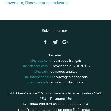
L’inventeur, l’innovateur et l’industriel
Suivez-nous sur :
Nos sites :
istegroup.com
: ouvrages français
iste-sciences.com
: Encyclopédie SCIENCES
iste.co.uk
: ouvrages anglais
iste-international.es
: ouvrages espagnols
openscience.fr
: revues en libre accès
ISTE OpenScience 27-37 St George’s Road – Londres SW19
4EU – Royaume-Uni
Tel :
0044 208 879 4580
ou
0800 902 354
contact :
(numéro gratuit à partir d’un poste fixe)