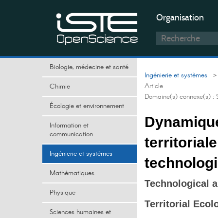
Organisation
Biologie, médecine et santé
Ingénierie et systèmes
> 
Article
Chimie
Domaine(s) connexe(s) :
Écologie et environnement
Dynamiques
Information et
communication
territorial
Ingénierie et systèmes
technologi
Mathématiques
Technological a
Physique
Territorial Ecol
Sciences humaines et