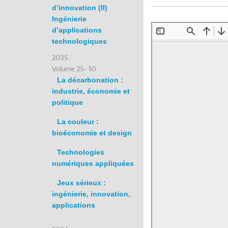
d’innovation (II)
Ingénierie
d’applications
technologiques
2025
Volume 25- 10
La décarbonation :
industrie, économie et
politique
La couleur :
bioéconomie et design
Technologies
numériques appliquées
Jeux sérieux :
ingénierie, innovation,
applications