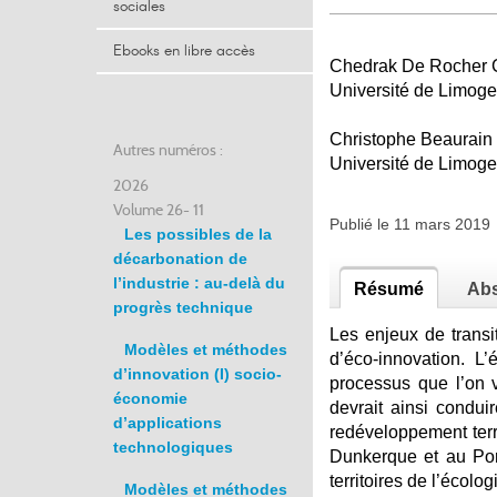
sociales
Ebooks en libre accès
Chedrak De Rocher
Université de Limog
Christophe Beaurain
Autres numéros :
Université de Limog
2026
Volume 26- 11
Publié le 11 mars 201
Les possibles de la
décarbonation de
l’industrie : au-delà du
Résumé
Abs
progrès technique
Les enjeux de trans
Modèles et méthodes
d’éco-innovation. L
d’innovation (I) socio-
processus que l’on 
économie
devrait ainsi condui
d’applications
redéveloppement terri
technologiques
Dunkerque et au Port
territoires de l’écol
Modèles et méthodes