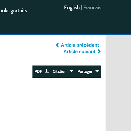
English
|
Français
oks gratuits
Article précédent
Article suivant
PDF
Citation
Partager
d