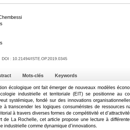
 Chembessi
es
es
9 DOI :
10.21494/ISTE.OP.2019.0345
tract
Mots-clés
Keywords
ition écologique ont fait émerger de nouveaux modèles écono
’écologie industrielle et territoriale (EIT) se positionne
veut systémique, fondé sur des innovations organisationnelle
re à transcender les logiques consuméristes de ressources nat
torial à travers diverses formes de compétitivité et d’attractivi
 de La Rochelle, cet article propose une lecture à différentes
ogie industrielle comme dynamique d’innovations.