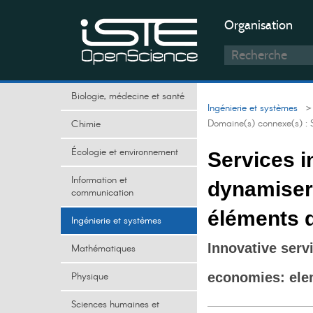
Organisation
Biologie, médecine et santé
Ingénierie et systèmes
> 
Domaine(s) connexe(s) :
Chimie
Écologie et environnement
Services i
Information et
dynamiser 
communication
éléments 
Ingénierie et systèmes
Innovative servi
Mathématiques
Physique
economies: ele
Sciences humaines et