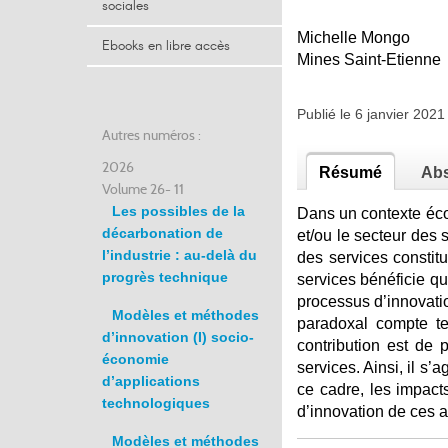
sociales
Michelle Mongo
Ebooks en libre accès
Mines Saint-Etienne
Publié le 6 janvier 20
Autres numéros :
2026
Résumé
Abs
Volume 26- 11
Les possibles de la
Dans un contexte éco
décarbonation de
et/ou le secteur des
l’industrie : au-delà du
des services constit
progrès technique
services bénéficie qu
processus d’innovatio
Modèles et méthodes
paradoxal compte te
d’innovation (I) socio-
contribution est de 
économie
services. Ainsi, il s’
d’applications
ce cadre, les impact
technologiques
d’innovation de ces ac
Modèles et méthodes