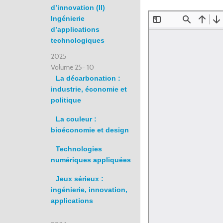
d’innovation (II)
Ingénierie
d’applications
technologiques
2025
Volume 25- 10
La décarbonation :
industrie, économie et
politique
La couleur :
bioéconomie et design
Technologies
numériques appliquées
Jeux sérieux :
ingénierie, innovation,
applications