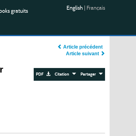
English
|
Français
oks gratuits
Article précédent
Article suivant
r
PDF
Citation
Partager