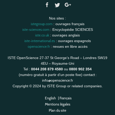
Nos sites :
istegroup.com
: ouvrages français
iste-sciences.com
: Encyclopédie SCIENCES
iste.co.uk
: ouvrages anglais
iste-international.es
: ouvrages espagnols
openscience.fr
: revues en libre accès
ISTE OpenScience 27-37 St George’s Road – Londres SW19
4EU – Royaume-Uni
Tel :
0044 208 879 4580
ou
0800 902 354
contact :
(numéro gratuit à partir d’un poste fixe)
info@openscience.fr
Copyright © 2024 by ISTE Group or related companies.
English
|
Français
Mentions légales
Plan du site