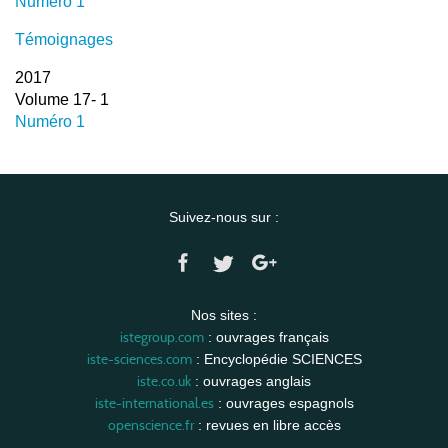
Numéro 1
Témoignages
2017
Volume 17- 1
Numéro 1
Suivez-nous sur :
Nos sites :
istegroup.com
: ouvrages français
iste-sciences.com
: Encyclopédie SCIENCES
iste.co.uk
: ouvrages anglais
iste-international.es
: ouvrages espagnols
openscience.fr
: revues en libre accès