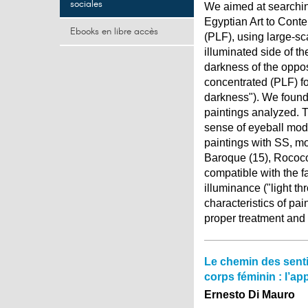
sociales
We aimed at searching
Egyptian Art to Contem
Ebooks en libre accès
(PLF), using large-s
illuminated side of th
darkness of the oppos
concentrated (PLF) for
darkness"). We found
paintings analyzed. T
sense of eyeball mod
paintings with SS, mo
Baroque (15), Rococo
compatible with the f
illuminance ("light 
characteristics of pai
proper treatment and 
Le chemin des senti
corps féminin : l’ap
Ernesto Di Mauro