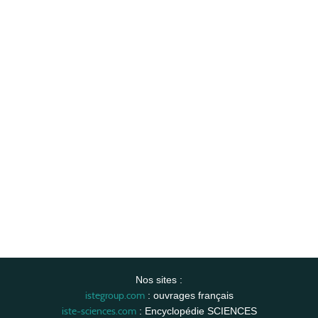
Nos sites :
istegroup.com
: ouvrages français
iste-sciences.com
: Encyclopédie SCIENCES