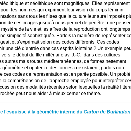
léolithique et néolithique sont magnifiques. Elles représentent
 pour les hommes qui expriment leur vision du corps féminin.
ntations sans tous les filtres que la culture leur aura imposés pl
lution de ces images jusqu’à nous permet de pénétrer une pensé
e mystère de la vie et les affres de la reproduction ont longtemps
e simplicité sophistiquée. Parfois la manière de représenter c
geait et s’exprimait selon des codes différents. Ces codes
nir une clé d’entrée dans ces esprits lointains ? Un exemple pe
n vers le début du IIIe millénaire av. J.-C., dans des cultures
es autres mais toutes méditerranéennes, de formes nettement
 géométrie et opulence des formes coexistaient, parfois non.
de ces codes de représentation est en partie possible. Un probl
 la compréhension de l’approche employée pour interpréter ce
ussion des modalités récentes selon lesquelles la réalité littéra
pprochée peut nous aider à mieux cerner ce thème.
e l’esquisse à la géométrie interne du
Carton de Burlington