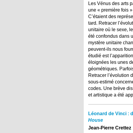
Les Vénus des arts pa
une « première fois »
C’étaient des représe
tard. Retracer l’évo
unitaire où le sexe, l
été confondus dans un
mystère unitaire chan
peuvent-ils nous four
étudié est l’apparitio
éloignées les unes d
géométriques. Parfois
Retracer l’évolution 
sous-estimé concerne
codes. Une brève disc
et artistique a été a
Léonard de Vinci : d
House
Jean-Pierre Crettez