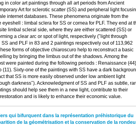
 in color art paintings through all art periods from Ancient
porary Art for sclerotic scatter (SS) and peripheral light focusi
cale internet databases. These phenomena originate from the
e eyeshell : limbal sclera for SS or cornea for PLF. They end at t
ite limbal scleral side, where they are either scattered (SS) or
ming a clear arc or spot of light, respectively ("light through
 SS and PLF in 83 and 2 paintings respectively out of 113,962
hese forms of objective chiaroscuro help to reconstruct a basic
elling by bringing the limbus out of the shadows. Among the
st were painted during the following periods : Renaissance (44)
 (11). Sixty-one of the paintings with SS have a dark backgrou
act that SS is more easily observed under low ambient light
through darkness"). Acknowledgment of SS and PLF as subtle, ra
ntings should help see them in a new light, contribute to their
restoration and is likely to enhance their economic value.
ers qui bifurquent dans la représentation préhistorique du
parition de la géométrisation et la conservation de la rondeu