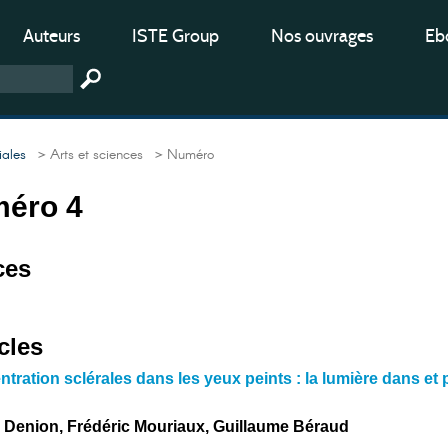
Auteurs
ISTE Group
Nos ouvrages
Ebo
iales
> Arts et sciences
> Numéro
méro 4
ces
cles
tration sclérales dans les yeux peints : la lumière dans et 
 Denion, Frédéric Mouriaux, Guillaume Béraud