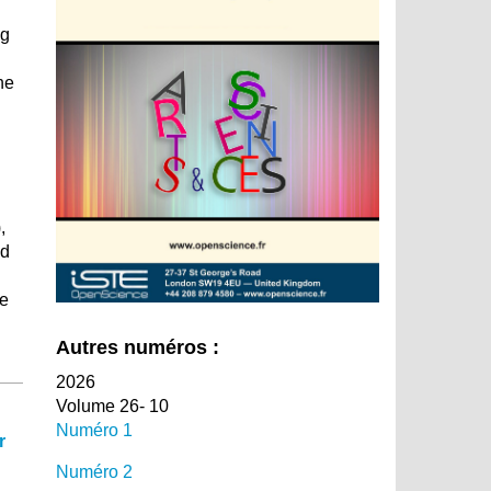
ng
he
,
nd
re
Autres numéros :
2026
Volume 26- 10
Numéro 1
r
Numéro 2