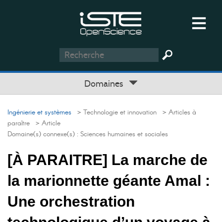
Domaines
Ingénierie et systèmes
> Technologie et innovation
> Articles à
paraître
> Article
Domaine(s) connexe(s) :
Sciences humaines et sociales
[À PARAITRE] La marche de
la marionnette géante Amal :
Une orchestration