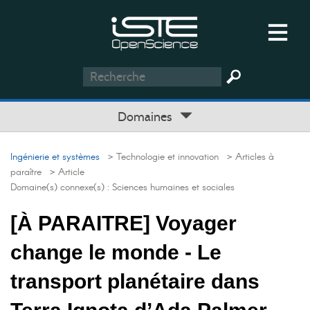
Domaines
Ingénierie et systèmes
> Technologie et innovation
> Articles à
paraître
> Article
Domaine(s) connexe(s) :
Sciences humaines et sociales
[À PARAITRE] Voyager
change le monde - Le
transport planétaire dans