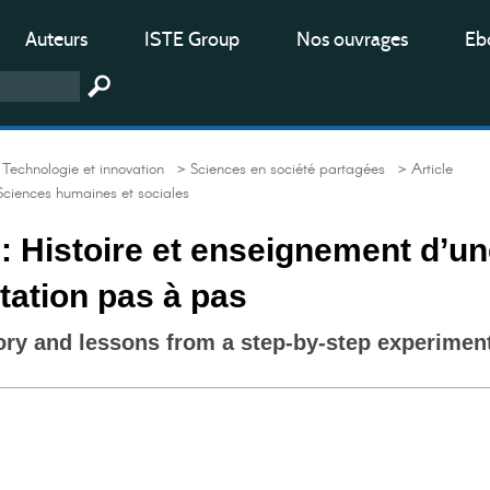
Auteurs
ISTE Group
Nos ouvrages
Ebo
Technologie et innovation
> Sciences en société partagées
> Article
Sciences humaines et sociales
 : Histoire et enseignement d’u
ation pas à pas
tory and lessons from a step-by-step experimen