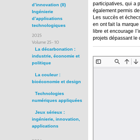
participatives, qui a 
d’innovation (II)
également permis de d
Ingénierie
Les succès et échecs 
d’applications
en ont fait la marque
technologiques
libre et encourage l’
2025
projets dépassant le 
Volume 25- 10
La décarbonation :
industrie, économie et
politique
La couleur :
bioéconomie et design
Technologies
numériques appliquées
Jeux sérieux :
ingénierie, innovation,
applications