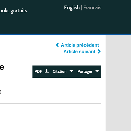
English
|
Français
oks gratuits
Article précédent
Article suivant
ne
PDF
Citation
Partager
t