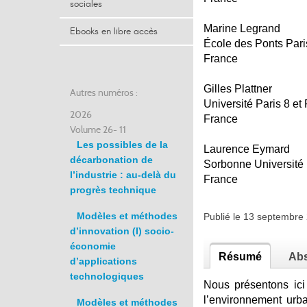
sociales
Marine Legrand
Ebooks en libre accès
École des Ponts Par
France
Gilles Plattner
Autres numéros :
Université Paris 8 et 
2026
France
Volume 26- 11
Les possibles de la
Laurence Eymard
décarbonation de
Sorbonne Université
l’industrie : au-delà du
France
progrès technique
Modèles et méthodes
Publié le 13 septembr
d’innovation (I) socio-
économie
Résumé
Abs
d’applications
technologiques
Nous présentons ici 
l’environnement urb
Modèles et méthodes