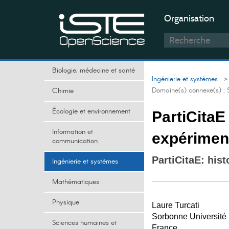
Organisation
Biologie, médecine et santé
Ingénierie et systèmes
> 
Domaine(s) connexe(s) :
Chimie
Écologie et environnement
PartiCitaE
Information et
expériment
communication
PartiCitaE: his
Ingénierie et systèmes
Mathématiques
Physique
Laure Turcati
Sorbonne Université
Sciences humaines et
France