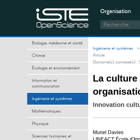
Organisation
Biologie, médecine et santé
Ingénierie et systèmes
> 
Article
Chimie
Domaine(s) connexe(s) :
Écologie et environnement
La culture
Information et
communication
organisati
Ingénierie et systèmes
Innovation cult
Mathématiques
Physique
Muriel Davies
Sciences humaines et
LINEACT École d’Ingé