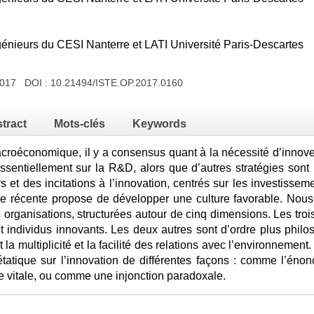
nieurs du CESI Nanterre et LATI Université Paris-Descartes
 2017 DOI :
10.21494/ISTE.OP.2017.0160
tract
Mots-clés
Keywords
croéconomique, il y a consensus quant à la nécessité d’innover
essentiellement sur la R&D, alors que d’autres stratégies sont p
s et des incitations à l’innovation, centrés sur les investisse
ce récente propose de développer une culture favorable. Nous
 organisations, structurées autour de cinq dimensions. Les tro
 individus innovants. Les deux autres sont d’ordre plus philos
t la multiplicité et la facilité des relations avec l’environnemen
 étatique sur l’innovation de différentes façons : comme l’énon
 vitale, ou comme une injonction paradoxale.