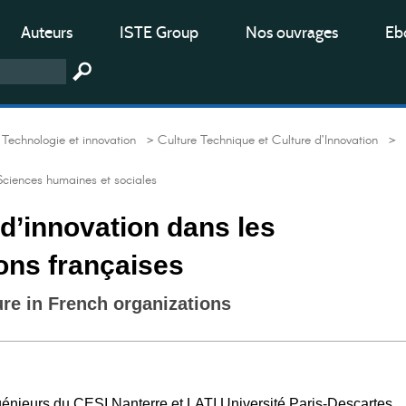
Auteurs
ISTE Group
Nos ouvrages
Ebo
Technologie et innovation
> Culture Technique et Culture d’Innovation
>
Sciences humaines et sociales
 d’innovation dans les
ons françaises
ure in French organizations
nieurs du CESI Nanterre et LATI Université Paris-Descartes