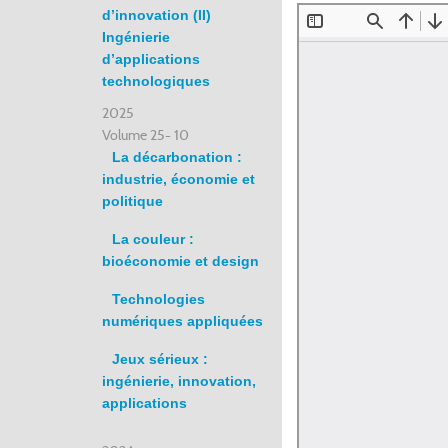
d’innovation (II)
Ingénierie
d’applications
technologiques
2025
Volume 25- 10
La décarbonation :
industrie, économie et
politique
La couleur :
bioéconomie et design
Technologies
numériques appliquées
Jeux sérieux :
ingénierie, innovation,
applications