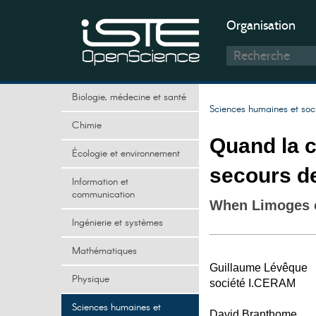
Organisation
Biologie, médecine et santé
Sciences humaines et soc
Chimie
Quand la 
Écologie et environnement
secours d
Information et
communication
When Limoges c
Ingénierie et systèmes
Mathématiques
Guillaume Lévêque
Physique
société I.CERAM
Sciences humaines et
David Branthome