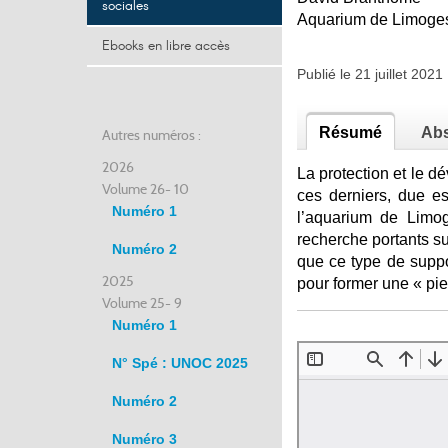
sociales
Aquarium de Limoge
Ebooks en libre accès
Publié le 21 juillet 202
Résumé
Abs
Autres numéros :
2026
La protection et le d
Volume 26- 10
ces derniers, due es
Numéro 1
l’aquarium de Limog
recherche portants su
Numéro 2
que ce type de suppo
2025
pour former une « pie
Volume 25- 9
Numéro 1
N° Spé : UNOC 2025
Numéro 2
Numéro 3