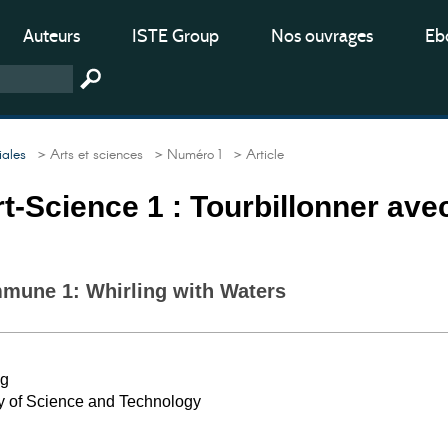
Auteurs
ISTE Group
Nos ouvrages
Ebo
iales
> Arts et sciences
> Numéro 1
> Article
rt-Science 1 : Tourbillonner ave
mune 1: Whirling with Waters
ng
y of Science and Technology