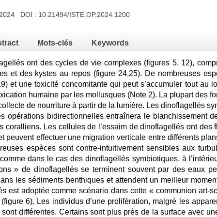
e 2024 DOI :
10.21494/ISTE.OP.2024.1200
tract
Mots-clés
Keywords
lagellés ont des cycles de vie complexes (figures 5, 12), comp
es et des kystes au repos (figure 24,25). De nombreuses es
9) et une toxicité concomitante qui peut s’accumuler tout au l
ication humaine par les mollusques (Note 2). La plupart des fo
ollecte de nourriture à partir de la lumière. Les dinoflagellés 
des opérations bidirectionnelles entraînera le blanchissement d
 coralliens. Les cellules de l’essaim de dinoflagellés ont des
, et peuvent effectuer une migration verticale entre différents p
reuses espèces sont contre-intuitivement sensibles aux turbu
comme dans le cas des dinoflagellés symbiotiques, à l’intérieur
tions » de dinoflagellés se terminent souvent par des eaux p
ans les sédiments benthiques et attendent un meilleur moment ; 
lés est adoptée comme scénario dans cette « communion art-sci
figure 6). Les individus d’une prolifération, malgré les appare
 sont différentes. Certains sont plus près de la surface avec un