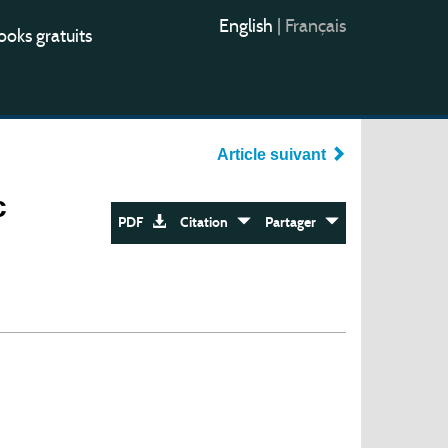
English
|
Français
oks gratuits
Article suivant
c
PDF
Citation
Partager