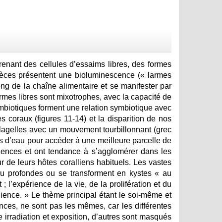
renant des cellules d’essaims libres, des formes
pèces présentent une bioluminescence (« larmes
ong de la chaîne alimentaire et se manifester par
rmes libres sont mixotrophes, avec la capacité de
symbiotiques forment une relation symbiotique avec
es coraux (figures 11-14) et la disparition de nos
 flagelles avec un mouvement tourbillonnant (grec
lans d’eau pour accéder à une meilleure parcelle de
lences et ont tendance à s’agglomérer dans les
 de leurs hôtes coralliens habituels. Les vastes
eu profondes ou se transforment en kystes « au
l’expérience de la vie, de la prolifération et du
ence. » Le thème principal étant le soi-même et
nces, ne sont pas les mêmes, car les différentes
e irradiation et exposition, d’autres sont masqués