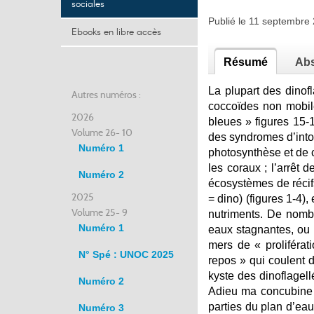
sociales
Publié le 11 septembr
Ebooks en libre accès
Résumé
Abs
La plupart des dinof
Autres numéros :
coccoïdes non mobil
2026
bleues » figures 15-1
Volume 26- 10
des syndromes d’intox
Numéro 1
photosynthèse et de c
les coraux ; l’arrêt 
Numéro 2
écosystèmes de récifs
2025
= dino) (figures 1-4)
Volume 25- 9
nutriments. De nomb
Numéro 1
eaux stagnantes, ou 
mers de « proliféra
N° Spé : UNOC 2025
repos » qui coulent d
kyste des dinoflagel
Numéro 2
Adieu ma concubine (
parties du plan d’eau
Numéro 3