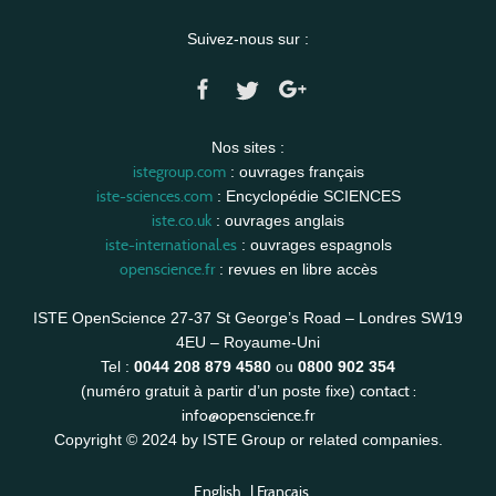
Suivez-nous sur :
Nos sites :
istegroup.com
: ouvrages français
iste-sciences.com
: Encyclopédie SCIENCES
iste.co.uk
: ouvrages anglais
iste-international.es
: ouvrages espagnols
openscience.fr
: revues en libre accès
ISTE OpenScience 27-37 St George’s Road – Londres SW19
4EU – Royaume-Uni
Tel :
0044 208 879 4580
ou
0800 902 354
contact :
(numéro gratuit à partir d’un poste fixe)
info@openscience.fr
Copyright © 2024 by ISTE Group or related companies.
English
|
Français