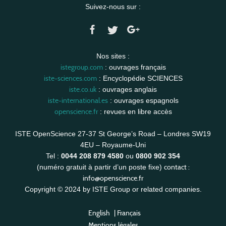
Suivez-nous sur :
Nos sites :
istegroup.com
: ouvrages français
iste-sciences.com
: Encyclopédie SCIENCES
iste.co.uk
: ouvrages anglais
iste-international.es
: ouvrages espagnols
openscience.fr
: revues en libre accès
ISTE OpenScience 27-37 St George’s Road – Londres SW19
4EU – Royaume-Uni
Tel :
0044 208 879 4580
ou
0800 902 354
contact :
(numéro gratuit à partir d’un poste fixe)
info@openscience.fr
Copyright © 2024 by ISTE Group or related companies.
English
|
Français
Mentions légales