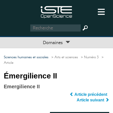
Domaines
Sciences humaines et sociales
> Arts et sciences
> Numéro 3
>
Article
Émergilience II
Emergilience II
Article précédent
Article suivant