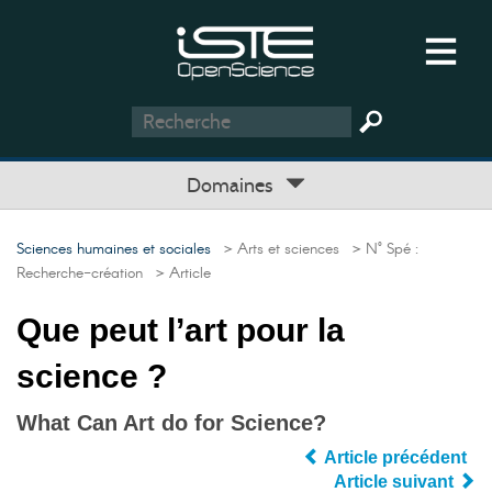
Domaines
Sciences humaines et sociales
> Arts et sciences
> N° Spé :
Recherche-création
> Article
Que peut l’art pour la
science ?
What Can Art do for Science?
Article précédent
Article suivant