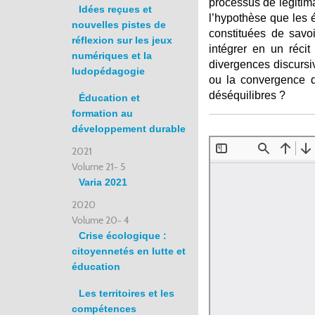
processus de légitim
Idées reçues et
l’hypothèse que les éd
nouvelles pistes de
constituées de savo
réflexion sur les jeux
intégrer en un réci
numériques et la
divergences discursiv
ludopédagogie
ou la convergence de
déséquilibres ?
Éducation et
formation au
développement durable
2021
Volume 21- 5
Varia 2021
2020
Volume 20- 4
Crise écologique :
citoyennetés en lutte et
éducation
Les territoires et les
compétences