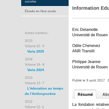
sociales
Information Ed
Ebooks en libre accès
Eric Delamotte
Autres numéros :
Université de Rou
2025
Odile Chenevez
Volume 25- 9
ANR Translit
Varia 2025
2024
Philippe Jeanne
Volume 24- 8
Université de Rou
Varia 2024
2023
Publié le 9 août 2017 
Volume 23- 7
L’éducation au temps
de l’Anthropocène
Résumé
Abs
2022
La fondation relativ
Volume 22- 6