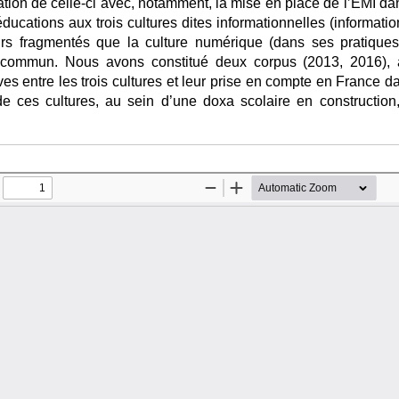
ation de celle-ci avec, notamment, la mise en place de l’EMI da
ucations aux trois cultures dites informationnelles (information 
irs fragmentés que la culture numérique (dans ses pratiques
t commun. Nous avons constitué deux corpus (2013, 2016), 
es entre les trois cultures et leur prise en compte en France dan
 ces cultures, au sein d’une doxa scolaire en construction,