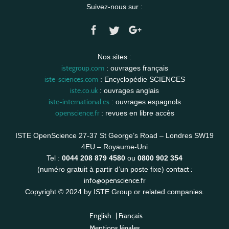
Suivez-nous sur :
Nos sites :
istegroup.com
: ouvrages français
iste-sciences.com
: Encyclopédie SCIENCES
iste.co.uk
: ouvrages anglais
iste-international.es
: ouvrages espagnols
openscience.fr
: revues en libre accès
ISTE OpenScience 27-37 St George’s Road – Londres SW19
4EU – Royaume-Uni
Tel :
0044 208 879 4580
ou
0800 902 354
contact :
(numéro gratuit à partir d’un poste fixe)
info@openscience.fr
Copyright © 2024 by ISTE Group or related companies.
English
|
Français
Mentions légales