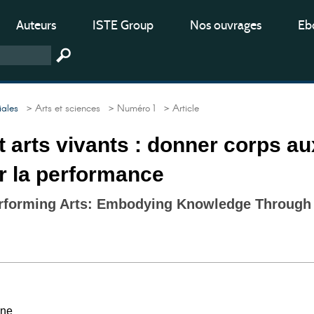
Auteurs
ISTE Group
Nos ouvrages
Ebo
iales
> Arts et sciences
> Numéro 1
> Article
t arts vivants : donner corps au
r la performance
rforming Arts: Embodying Knowledge Through
nne