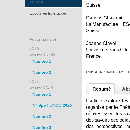
sociales
Suisse
Ebooks en libre accès
Darious Ghavami
La Manufacture HES
Suisse
Autres numéros :
Joanne Clavel
2026
Université Paris Cité
Volume 26- 10
France
Numéro 1
Publié le 2 avril 2025 
Numéro 2
2025
Volume 25- 9
Résumé
Abs
Numéro 1
L’article explore le
N° Spé : UNOC 2025
organisé par le Théâ
réinvestissent les sa
Numéro 2
des savoirs écologiq
des perspectives, m
Numéro 3