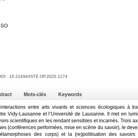
-SO
DOI :
10.21494/ISTE.OP.2025.1274
tract
Mots-clés
Keywords
s interactions entre arts vivants et sciences écologiques à t
tre Vidy-Lausanne et l’Université de Lausanne. Il met en lumi
voirs scientifiques en les rendant sensibles et incarnés. Trois a
ues (conférences performées, mise en scène du savoir), le deve
étamorphoses des corps) et la (re)politisation des savoirs