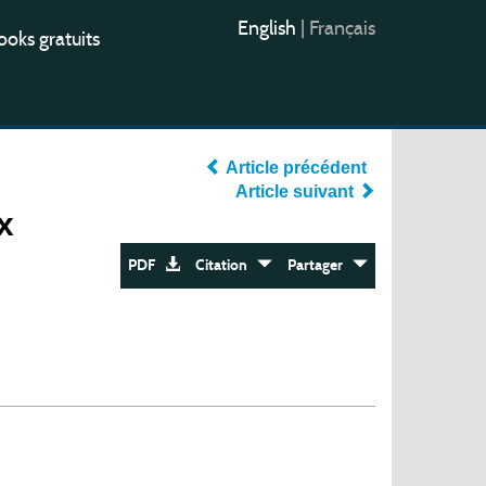
English
|
Français
oks gratuits
Article précédent
Article suivant
x
PDF
Citation
Partager