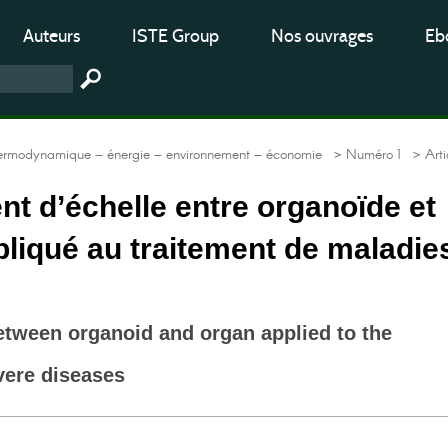
Auteurs
ISTE Group
Nos ouvrages
Ebo
hermodynamique – énergie – environnement – économie
> Numéro 1
> Arti
 d’échelle entre organoïde et
liqué au traitement de maladie
tween organoid and organ applied to the
vere diseases