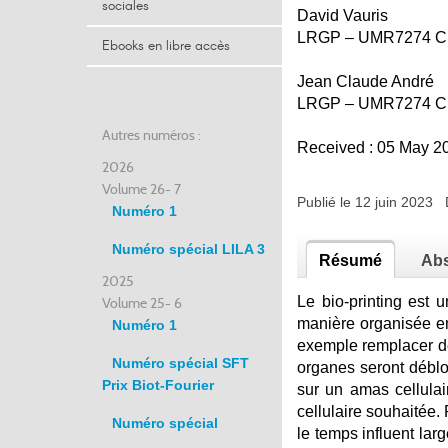
sociales
David Vauris
LRGP – UMR7274 C
Ebooks en libre accès
Jean Claude André
LRGP – UMR7274 C
Autres numéros :
Received : 05 May 20
2026
Volume 26- 7
Publié le 12 juin 2023
Numéro 1
Numéro spécial LILA 3
Résumé
Abs
2025
Le bio-printing est 
Volume 25- 6
manière organisée en 
Numéro 1
exemple remplacer de
Numéro spécial SFT
organes seront déblo
Prix Biot-Fourier
sur un amas cellulai
cellulaire souhaitée.
Numéro spécial
le temps influent lar