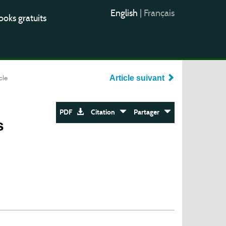
English
|
Français
oks gratuits
cle
Article suivant
PDF
Citation
Partager
s