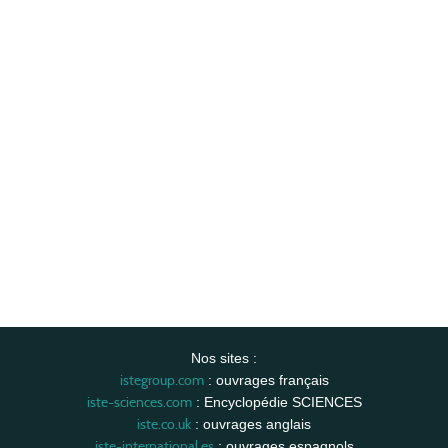
Nos sites :
istegroup.com
: ouvrages français
iste-sciences.com
: Encyclopédie SCIENCES
iste.co.uk
: ouvrages anglais
iste-international.es
: ouvrages espagnols