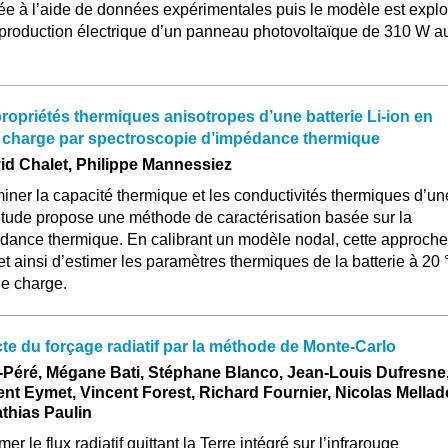
ée à l’aide de données expérimentales puis le modèle est explo
a production électrique d’un panneau photovoltaïque de 310 W a
ropriétés thermiques anisotropes d’une batterie Li-ion en
de charge par spectroscopie d’impédance thermique
vid Chalet, Philippe Mannessiez
iner la capacité thermique et les conductivités thermiques d’un
e étude propose une méthode de caractérisation basée sur la
dance thermique. En calibrant un modèle nodal, cette approche
t ainsi d’estimer les paramètres thermiques de la batterie à 20 
de charge.
te du forçage radiatif par la méthode de Monte-Carlo
-Péré, Mégane Bati, Stéphane Blanco, Jean-Louis Dufresne
ent Eymet, Vincent Forest, Richard Fournier, Nicolas Mellad
thias Paulin
r le flux radiatif quittant la Terre intégré sur l’infrarouge