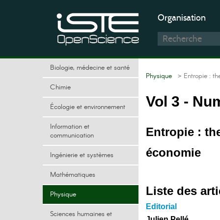
Organisation
Biologie, médecine et santé
Physique
> Entropie : t
Chimie
Vol 3 - Nu
Écologie et environnement
Information et
Entropie : t
communication
économie
Ingénierie et systèmes
Mathématiques
Liste des arti
Physique
Editorial
Sciences humaines et
Julien Pellé