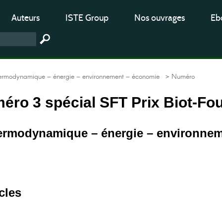
Auteurs
ISTE Group
Nos ouvrages
Ebo
hermodynamique – énergie – environnement – économie
> Numéro
méro 3 spécial SFT Prix Biot-Fou
hermodynamique – énergie – environnem
cles