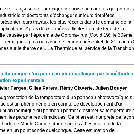
iété Française de Thermique organise un congrès qui permet 
industriels et doctorants d’échanger sur leurs dernières
présenter leurs travaux les plus récents dans le domaine de la
pplications. Après deux années difficiles compte tenu de la
elle causée par l’épidémie de Coronavirus (Covid 19), le 30ème
Thermique a pu à nouveau se tenir en présentiel du 31 mai au 
nnes sur le thème de « La Thermique au service de la Transition
an thermique d’un panneau photovoltaïque par la méthode 
dation expérimentale
ivier Farges, Gilles Parent, Rémy Claverie, Julien Bouyer
l’augmentation de la température d’un panneau photovoltaïque s
ique est un phénomène bien connu. Le développement d’un
 bilan thermique du panneau permet d’estimer sa température 
ent les paramètres climatiques. Ce bilan est interprété de façon
éthode de Monte Carlo et donne accès à l’estimation de la
me en un point sonde quelconque. Cette estimation de