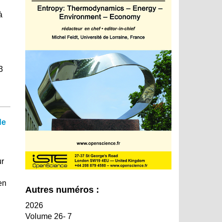
à
3
de
ur
en
Autres numéros :
2026
Volume 26- 7