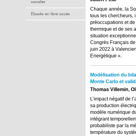
sociales
Chaque année, la Soc
Ebooks en libre accès
tous les chercheurs, 
préoccupations et de 
thermique et de ses a
situation exceptionn
Congrès Français de 
juin 2022 à Valencie
Energétique ».
Modélisation du bil
Monte Carlo et vali
Thomas Villemin, Ol
L’impact négatif de 
sa production électr
modèle numérique du
intégrant temporellem
probabiliste par la m
température du systè