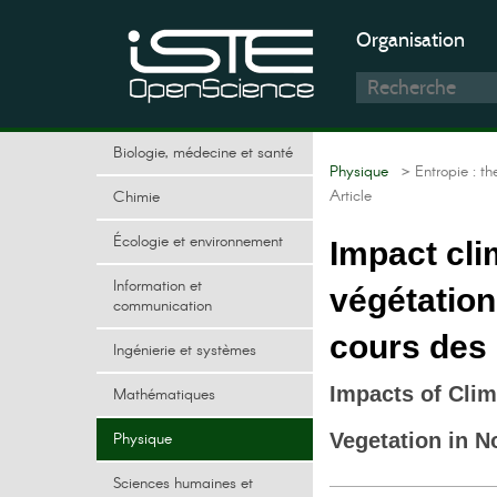
Organisation
Biologie, médecine et santé
Physique
> Entropie : t
Article
Chimie
Écologie et environnement
Impact cli
Information et
végétation
communication
cours des 
Ingénierie et systèmes
Impacts of Clim
Mathématiques
Physique
Vegetation in N
Sciences humaines et