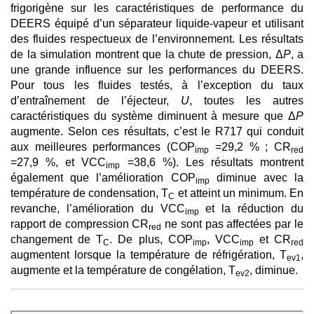
frigorigène sur les caractéristiques de performance du
DEERS équipé d’un séparateur liquide-vapeur et utilisant
des fluides respectueux de l’environnement. Les résultats
de la simulation montrent que la chute de pression, Δ
P
, a
une grande influence sur les performances du DEERS.
Pour tous les fluides testés, à l’exception du taux
d’entraînement de l’éjecteur,
U
, toutes les autres
caractéristiques du système diminuent à mesure que Δ
P
augmente. Selon ces résultats, c’est le R717 qui conduit
aux meilleures performances (COP
=29,2 % ; CR
imp
red
=27,9 %, et VCC
=38,6 %). Les résultats montrent
imp
également que l’amélioration COP
diminue avec la
imp
température de condensation, T
et atteint un minimum. En
C
revanche, l’amélioration du VCC
et la réduction du
imp
rapport de compression CR
ne sont pas affectées par le
red
changement de T
. De plus, COP
, VCC
et CR
C
imp
imp
red
augmentent lorsque la température de réfrigération, T
,
ev1
augmente et la température de congélation, T
, diminue.
ev2