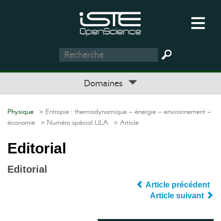
Domaines
Physique
> Entropie : thermodynamique – énergie – environnement –
économie
> Numéro spécial LILA
> Article
Editorial
Editorial
Article précédent
Article suivant