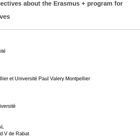
pectives about the Erasmus + program for
rves
ité
lier et Université Paul Valery Montpellier
versité
AL
d V de Rabat