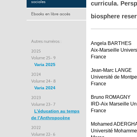
sociales
curricula. Pers
Ebooks en libre accès
biosphere rese
Autres numéros :
Angela BARTHES
Aix-Marseille Univers
2025
France
Volume 25- 9
Varia 2025
Jean-Marc LANGE
2024
Université de Montpel
Volume 24- 8
France
Varia 2024
Bruno ROMAGNY
2023
IRD-Aix Marseille Uni
Volume 23- 7
France
L’éducation au temps
de l’Anthropocène
Mohamed ADERGH
2022
Université Mohamme
Volume 22- 6