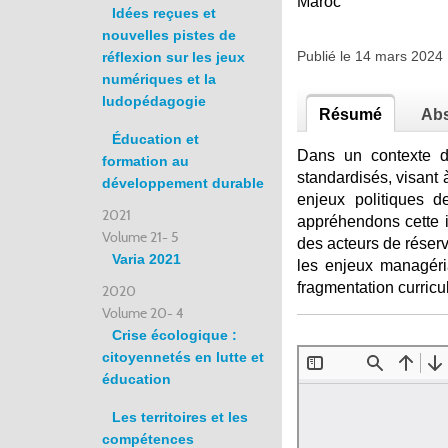
Maroc
Idées reçues et
nouvelles pistes de
Publié le 14 mars 202
réflexion sur les jeux
numériques et la
ludopédagogie
Résumé
Abs
Éducation et
Dans un contexte de
formation au
standardisés, visant à
développement durable
enjeux politiques d
2021
appréhendons cette i
Volume 21- 5
des acteurs de réser
Varia 2021
les enjeux managéria
fragmentation curricul
2020
Volume 20- 4
Crise écologique :
citoyennetés en lutte et
éducation
Les territoires et les
compétences