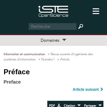
Domaines
Information et communication
> Revue ouverte d’ingénierie des
systèmes d’information
> Numéro 1
> Article
Préface
Preface
Article suivant
PDF
Citation
Partager