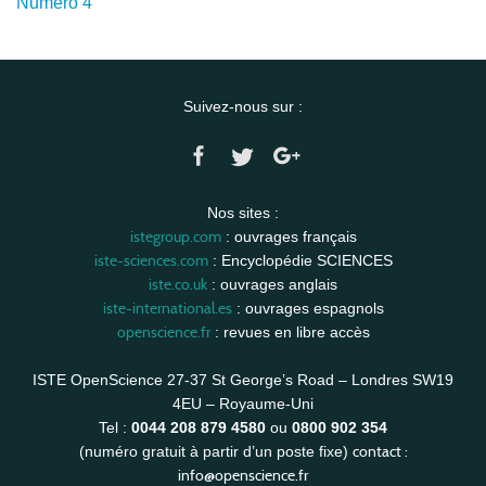
Numéro 4
Suivez-nous sur :
Nos sites :
istegroup.com
: ouvrages français
iste-sciences.com
: Encyclopédie SCIENCES
iste.co.uk
: ouvrages anglais
iste-international.es
: ouvrages espagnols
openscience.fr
: revues en libre accès
ISTE OpenScience 27-37 St George’s Road – Londres SW19
4EU – Royaume-Uni
Tel :
0044 208 879 4580
ou
0800 902 354
contact :
(numéro gratuit à partir d’un poste fixe)
info@openscience.fr