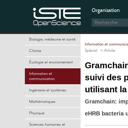
Organisation
Biologie, médecine et santé
Information et communica
Spécial
> Article
Chimie
Écologie et environnement
Gramchain 
Information et
suivi des 
communication
utilisant l
Ingénierie et systèmes
Gramchain: impr
Mathématiques
Physique
eHRB bacteria 
Sciences humaines et