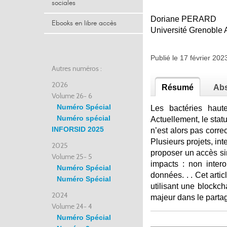
sociales
Doriane PERARD
Ebooks en libre accès
Université Grenoble 
Publié le 17 février 20
Autres numéros :
2026
Résumé
Abs
Volume 26- 6
Numéro Spécial
Les bactéries haut
Numéro spécial
Actuellement, le stat
INFORSID 2025
n’est alors pas corre
Plusieurs projets, int
2025
proposer un accès sim
Volume 25- 5
impacts : non intero
Numéro Spécial
données. . . Cet arti
Numéro Spécial
utilisant une blockc
2024
majeur dans le partag
Volume 24- 4
Numéro Spécial