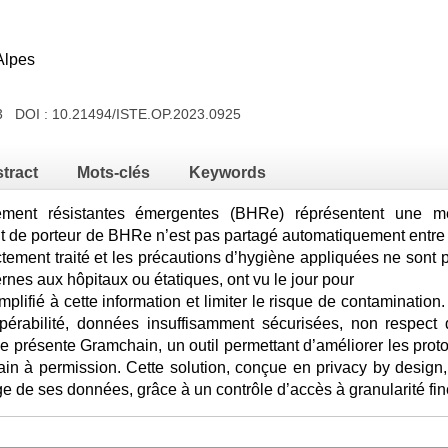
Alpes
23 DOI :
10.21494/ISTE.OP.2023.0925
tract
Mots-clés
Keywords
ement résistantes émergentes (BHRe) réprésentent une men
ut de porteur de BHRe n’est pas partagé automatiquement entre l
ctement traité et les précautions d’hygiène appliquées ne sont 
ernes aux hôpitaux ou étatiques, ont vu le jour pour
plifié à cette information et limiter le risque de contamination
pérabilité, données insuffisamment sécurisées, non respect 
cle présente Gramchain, un outil permettant d’améliorer les pro
hain à permission. Cette solution, conçue en privacy by desig
e de ses données, grâce à un contrôle d’accès à granularité fine