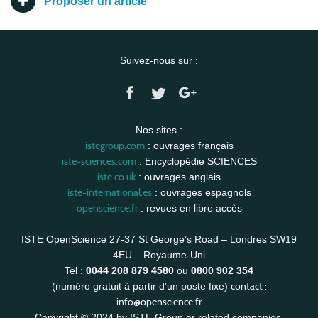
Proposer un article
Suivez-nous sur :
Nos sites :
istegroup.com
: ouvrages français
iste-sciences.com
: Encyclopédie SCIENCES
iste.co.uk
: ouvrages anglais
iste-international.es
: ouvrages espagnols
openscience.fr
: revues en libre accès
ISTE OpenScience 27-37 St George’s Road – Londres SW19
4EU – Royaume-Uni
Tel :
0044 208 879 4580
ou
0800 902 354
contact :
(numéro gratuit à partir d’un poste fixe)
info@openscience.fr
Copyright © 2024 by ISTE Group or related companies.