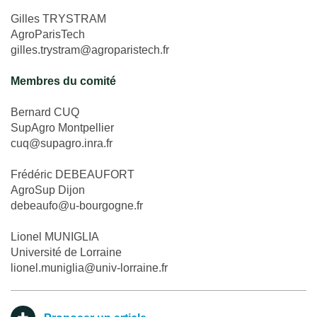
Gilles TRYSTRAM
AgroParisTech
gilles.trystram@agroparistech.fr
Membres du comité
Bernard CUQ
SupAgro Montpellier
cuq@supagro.inra.fr
Frédéric DEBEAUFORT
AgroSup Dijon
debeaufo@u-bourgogne.fr
Lionel MUNIGLIA
Université de Lorraine
lionel.muniglia@univ-lorraine.fr