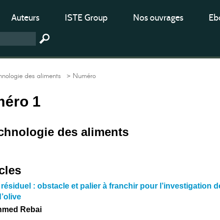
Auteurs
ISTE Group
Nos ouvrages
Ebo
hnologie des aliments
> Numéro
méro 1
echnologie des aliments
cles
résiduel : obstacle et palier à franchir pour l’investigation d
d’olive
hmed Rebai