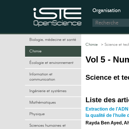
Organisation
Biologie, médecine et santé
Chimie
> Science et tec
Chimie
Vol 5 - Nu
Écologie et environnement
Information et
Science et t
communication
Ingénierie et systèmes
Liste des arti
Mathématiques
Extraction de l’ADN 
Physique
la qualité de l’huile 
Rayda Ben Ayed, A
Sciences humaines et