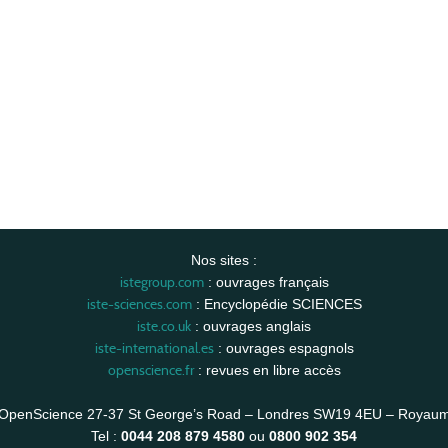
Nos sites :
istegroup.com
: ouvrages français
iste-sciences.com
: Encyclopédie SCIENCES
iste.co.uk
: ouvrages anglais
iste-international.es
: ouvrages espagnols
openscience.fr
: revues en libre accès
OpenScience 27-37 St George’s Road – Londres SW19 4EU – Royau
Tel :
0044 208 879 4580
ou
0800 902 354