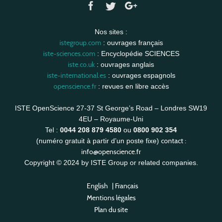
Nos sites :
istegroup.com
: ouvrages français
iste-sciences.com
: Encyclopédie SCIENCES
iste.co.uk
: ouvrages anglais
iste-international.es
: ouvrages espagnols
openscience.fr
: revues en libre accès
ISTE OpenScience 27-37 St George’s Road – Londres SW19
4EU – Royaume-Uni
Tel :
0044 208 879 4580
ou
0800 902 354
contact :
(numéro gratuit à partir d’un poste fixe)
info@openscience.fr
Copyright © 2024 by ISTE Group or related companies.
English
|
Français
Mentions légales
Plan du site