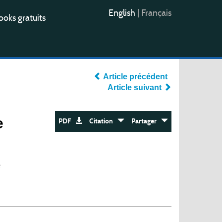
English
|
Français
oks gratuits
Article précédent
Article suivant
e
PDF
Citation
Partager
e