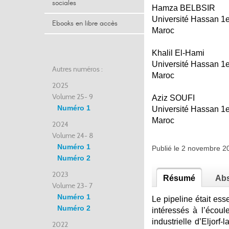
sociales
Hamza BELBSIR
Université Hassan 1e
Ebooks en libre accès
Maroc
Khalil El-Hami
Université Hassan 1e
Autres numéros :
Maroc
2025
Volume 25- 9
Aziz SOUFI
Numéro 1
Université Hassan 1e
Maroc
2024
Volume 24- 8
Numéro 1
Publié le 2 novembre 
Numéro 2
2023
Résumé
Abs
Volume 23- 7
Numéro 1
Le pipeline était es
Numéro 2
intéressés à l’écou
industrielle d’Eljor
2022