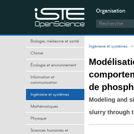
Organisation
Biologie, médecine et santé
Ingénierie et systèmes
> I
Chimie
Modélisati
Écologie et environnement
comportem
Information et
communication
de phospha
Ingénierie et systèmes
Modeling and si
Mathématiques
slurry through 
Physique
Sciences humaines et