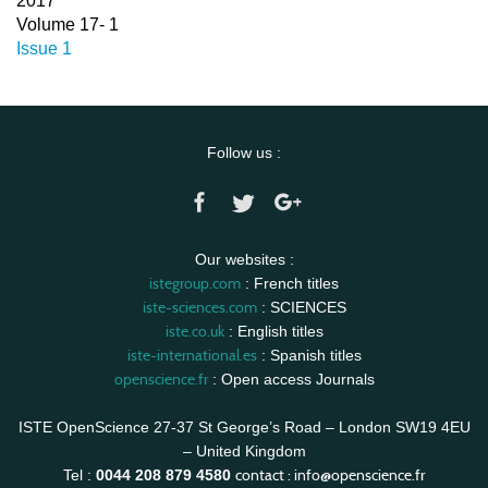
2017
Volume 17- 1
Issue 1
Follow us :
Our websites :
istegroup.com
: French titles
iste-sciences.com
: SCIENCES
iste.co.uk
: English titles
iste-international.es
: Spanish titles
openscience.fr
: Open access Journals
ISTE OpenScience 27-37 St George’s Road – London SW19 4EU
– United Kingdom
contact :
info@openscience.fr
Tel :
0044 208 879 4580