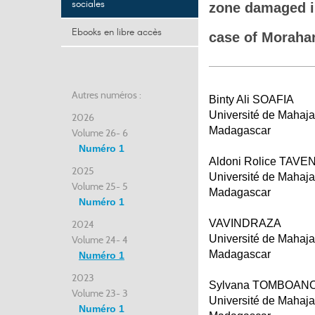
sociales
zone damaged i
Ebooks en libre accès
case of Moraha
Autres numéros :
Binty Ali SOAFIA
Université de Mahaj
2026
Madagascar
Volume 26- 6
Numéro 1
Aldoni Rolice TAVE
2025
Université de Mahaj
Volume 25- 5
Madagascar
Numéro 1
VAVINDRAZA
2024
Université de Mahaj
Volume 24- 4
Madagascar
Numéro 1
2023
Sylvana TOMBOAN
Volume 23- 3
Université de Mahaj
Numéro 1