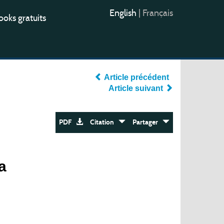
English
|
Français
oks gratuits
Article précédent
Article suivant
PDF
Citation
Partager
a