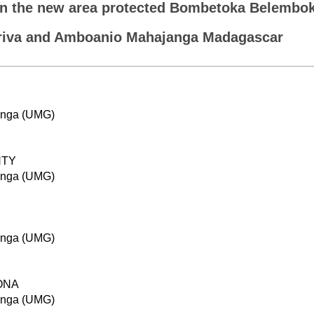
n the new area protected Bombetoka Belembok
riva and Amboanio Mahajanga Madagascar
anga (UMG)
NTY
anga (UMG)
anga (UMG)
ONA
anga (UMG)