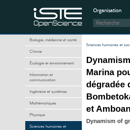
Organisation
Biologie, médecine et santé
Sciences humaines et soc
Chimie
Dynamisme
Écologie et environnement
Marina pou
Information et
communication
dégradée d
Ingénierie et systèmes
Bombetoka
Mathématiques
et Amboan
Physique
Dynamism of gro
Sciences humaines et