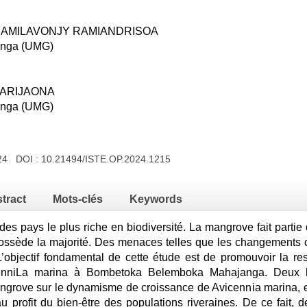
an RAMILAVONJY RAMIANDRISOA
anga (UMG)
ANARIJAONA
anga (UMG)
024 DOI :
10.21494/ISTE.OP.2024.1215
tract
Mots-clés
Keywords
es pays le plus riche en biodiversité. La mangrove fait partie 
ssède la majorité. Des menaces telles que les changements cl
L’objectif fondamental de cette étude est de promouvoir la r
enniLa marina à Bombetoka Belemboka Mahajanga. Deux hy
ngrove sur le dynamisme de croissance de Avicennia marina, et 
 profit du bien-être des populations riveraines. De ce fait, 