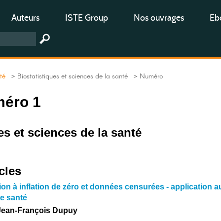
Auteurs
ISTE Group
Nos ouvrages
Ebo
té
> Biostatistiques et sciences de la santé
> Numéro
méro 1
es et sciences de la santé
cles
on à inflation de zéro et données censurées - application a
e santé
Jean-François Dupuy