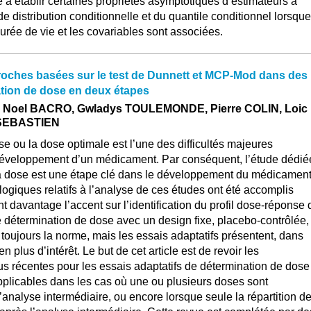
se à établir certaines propriétés asymptotiques d’estimateurs à
de distribution conditionnelle et du quantile conditionnel lorsque
urée de vie et les covariables sont associées.
roches basées sur le test de Dunnett et MCP-Mod dans des
ation de dose en deux étapes
n Noel BACRO, Gwladys TOULEMONDE, Pierre COLIN, Loic
 SEBASTIEN
ose ou la dose optimale est l’une des difficultés majeures
développement d’un médicament. Par conséquent, l’étude dédié
la dose est une étape clé dans le développement du médicament
giques relatifs à l’analyse de ces études ont été accomplis
 davantage l’accent sur l’identification du profil dose-réponse 
 de détermination de dose avec un design fixe, placebo-contrôlée,
 toujours la norme, mais les essais adaptatifs présentent, dans
n plus d’intérêt. Le but de cet article est de revoir les
s récentes pour les essais adaptatifs de détermination de dose 
plicables dans les cas où une ou plusieurs doses sont
nalyse intermédiaire, ou encore lorsque seule la répartition d