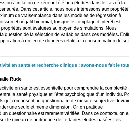
sion à inflation de zéro ont été peu étudiés dans le cas où la
censurée. Dans cet article, nous nous intéressons aux propriété
aximum de vraisemblance dans les modèles de régression à
oisson et négatif binomial, lorsque le comptage d’intérêt est
s propriétés sont évaluées au moyen de simulations. Nous
a question de la sélection de variables dans ces modèles. Enfi
pplication à un jeu de données relatif à la consommation de so
ivité en santé et recherche clinique : avons-nous fait le tou
halie Rude
ctivité en santé est essentielle pour comprendre la complexité
entre la santé physique et l’état psychologique d’un individu. P
nts qui composent un questionnaire de mesure subjective devrai
nder une seule et même dimension. Or, en pratique
d’un questionnaire est rarement vérifiée. Dans ce contexte, on e
 sur le niveau de pertinence de certaines études basées ces