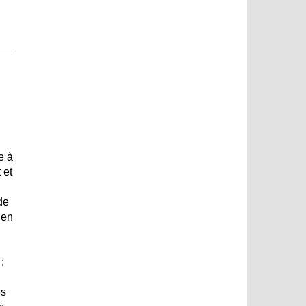
e à
 et
de
 en
:
es