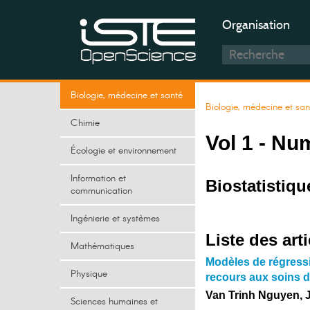
Organisation
Biologie, médecine et santé
Biologie, médecine et san
Chimie
Vol 1 - Nu
Écologie et environnement
Information et
Biostatistiqu
communication
Ingénierie et systèmes
Liste des arti
Mathématiques
Modèles de régressi
Physique
recours aux soins d
Van Trinh Nguyen, 
Sciences humaines et