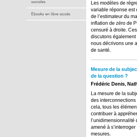
sociales
Les modèles de régres
variable réponse est 
Ebooks en libre accès
de l’estimateur du m
inflation de zéro de P
censuré à droite. Ce
discutons également l
nous décrivons une a
de santé.
Mesure de la subject
de la question ?
Frédéric Denis, Nat
La mesure de la subje
des interconnections 
cela, tous les éléme
contribuer à appréhe
l’unidimensionnalité 
amené à s’interroger
mesures.