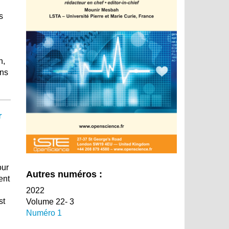
s
n,
ins
r
our
Autres numéros :
ent
2022
st
Volume 22- 3
Numéro 1