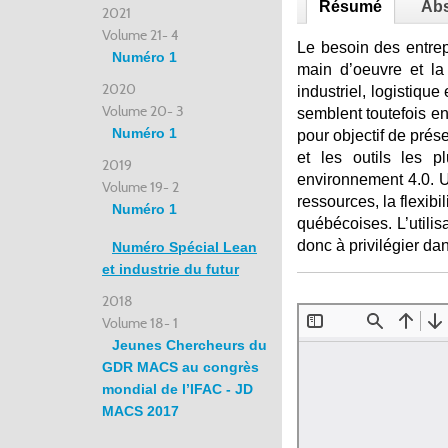
Résumé
Abs
2021
Volume 21- 4
Le besoin des entre
Numéro 1
main d’oeuvre et la
2020
industriel, logistiqu
Volume 20- 3
semblent toutefois en
Numéro 1
pour objectif de pré
et les outils les 
2019
environnement 4.0. U
Volume 19- 2
ressources, la flexibi
Numéro 1
québécoises. L’utilis
donc à privilégier da
Numéro Spécial Lean
et industrie du futur
2018
Volume 18- 1
Jeunes Chercheurs du
GDR MACS au congrès
mondial de l’IFAC - JD
MACS 2017