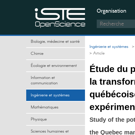
Organisation
Biologie, médecine et santé
Ingénierie et systèmes
> 
> Article
Chimie
Écologie et environnement
Étude du po
Information et
la transfo
communication
québécoise
Ingénierie et systèmes
expérimen
Mathématiques
Physique
Study of the pot
Sciences humaines et
the Quebec manu