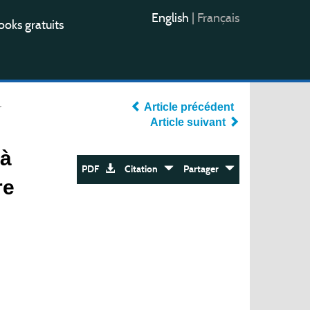
English
|
Français
oks gratuits
r
Article précédent
Article suivant
 à
PDF
Citation
Partager
re