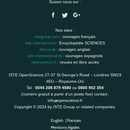
Suivez-nous sur :
Nos sites :
istegroup.com
: ouvrages français
iste-sciences.com
: Encyclopédie SCIENCES
iste.co.uk
: ouvrages anglais
iste-international.es
: ouvrages espagnols
openscience.fr
: revues en libre accès
ISTE OpenScience 27-37 St George’s Road – Londres SW19
4EU – Royaume-Uni
Tel :
0044 208 879 4580
ou
0800 902 354
contact :
(numéro gratuit à partir d’un poste fixe)
info@openscience.fr
Copyright © 2024 by ISTE Group or related companies.
English
|
Français
Mentions légales