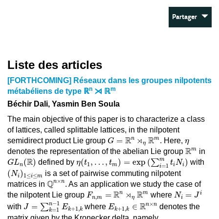
Partager
Liste des articles
[FORTHCOMING] Réseaux dans les groupes nilpotents
n
m
métabéliens de type ℝ
⋊ ℝ
Béchir Dali, Yasmin Ben Soula
The main objective of this paper is to characterize a class
of lattices, called splittable lattices, in the nilpotent
G
=
R
n
⋊
η
R
m
η
R
⋊
R
n
m
=
semidirect product Lie group
. Here,
G
η
η
R
m
R
m
denotes the representation of the abelian Lie group
in
η
(
t
1
,
…
,
t
m
)
=
exp
(
∑
i
=
1
m
t
i
N
i
)
G
L
n
(
R
)
m
R
(
)
(
,
…
,
)
=
exp
(
∑
)
defined by
with
G
L
η
t
t
t
N
1
n
m
i
i
=
1
i
(
N
i
)
1
≤
i
≤
m
(
)
is a set of pairwise commuting nilpotent
N
1
≤
≤
i
i
m
Q
n
×
n
×
Q
n
n
matrices in
. As an application we study the case of
N
i
=
J
i
F
n
,
m
=
R
n
⋊
η
R
m
R
⋊
R
n
m
i
=
=
the nilpotent Lie group
where
F
N
J
,
n
m
η
i
J
=
∑
k
=
1
n
−
1
E
k
+
1
,
k
E
k
+
1
,
k
∈
R
n
×
n
−
1
×
n
R
n
n
=
∑
∈
with
where
denotes the
J
E
E
+
1
,
+
1
,
k
k
k
k
=
1
k
matrix given by the Kronecker delta, namely,