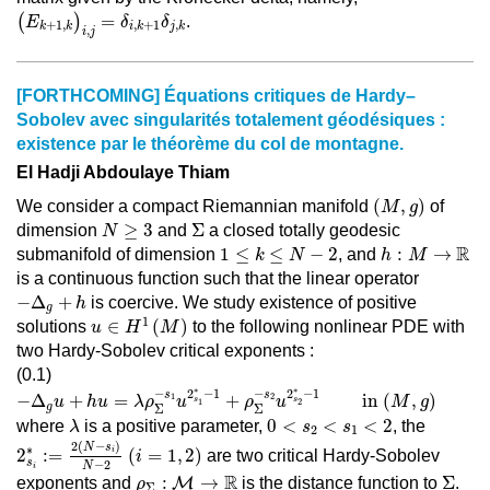
(
E
k
+
1
,
k
)
i
,
j
=
δ
i
,
k
+
1
δ
j
,
k
(
)
=
.
E
δ
δ
+
1
,
,
+
1
,
k
k
i
k
j
k
,
i
j
[FORTHCOMING] Équations critiques de Hardy–
Sobolev avec singularités totalement géodésiques :
existence par le théorème du col de montagne.
El Hadji Abdoulaye Thiam
(
M
,
g
)
(
,
)
We consider a compact Riemannian manifold
of
M
g
Σ
N
≥
3
≥
3
Σ
dimension
and
a closed totally geodesic
N
1
≤
k
≤
N
−
2
h
:
M
→
ℝ
R
1
≤
≤
−
2
:
→
submanifold of dimension
, and
k
N
h
M
is a continuous function such that the linear operator
−
Δ
g
+
h
−
Δ
+
is coercive. We study existence of positive
h
g
u
∈
H
1
(
M
)
1
∈
(
)
solutions
to the following nonlinear PDE with
u
H
M
two Hardy-Sobolev critical exponents :
(0.1)
−
Δ
g
u
+
h
u
=
λ
ρ
Σ
−
s
1
u
2
s
1
∗
−
1
+
ρ
Σ
−
s
2
u
2
s
2
∗
−
1
in
(
M
,
g
)
∗
∗
−
−
2
−
1
2
−
1
s
s
−
Δ
+
=
+
 in 
(
,
)
1
2
u
h
u
λ
ρ
u
ρ
u
M
g
s
s
1
2
g
Σ
Σ
λ
0
<
s
2
<
s
1
<
2
0
<
<
<
2
where
is a positive parameter,
, the
λ
s
s
2
1
2
s
i
∗
:=
2
(
N
−
s
i
)
N
−
2
(
i
=
1
,
2
)
2
(
−
)
N
s
∗
2
:
=
(
=
1
,
2
)
i
are two critical Hardy-Sobolev
i
s
−
2
N
i
ρ
Σ
:
M
→
ℝ
Σ
R
:
→
Σ
exponents and
M
is the distance function to
.
ρ
Σ