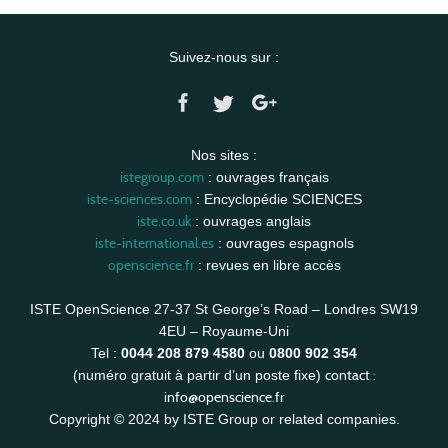
Suivez-nous sur :
Nos sites :
istegroup.com
: ouvrages français
iste-sciences.com
: Encyclopédie SCIENCES
iste.co.uk
: ouvrages anglais
iste-international.es
: ouvrages espagnols
openscience.fr
: revues en libre accès
ISTE OpenScience 27-37 St George’s Road – Londres SW19
4EU – Royaume-Uni
Tel :
0044 208 879 4580
ou
0800 902 354
contact :
(numéro gratuit à partir d’un poste fixe)
info@openscience.fr
Copyright © 2024 by ISTE Group or related companies.