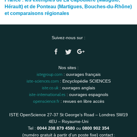
Hérault) et de Ponteau (Martigues, Bouches-du-Rhône)
et comparaisons régionales
Suivez-nous sur :
Nos sites :
istegroup.com
: ouvrages français
iste-sciences.com
: Encyclopédie SCIENCES
iste.co.uk
: ouvrages anglais
iste-international.es
: ouvrages espagnols
openscience.fr
: revues en libre accès
ISTE OpenScience 27-37 St George’s Road – Londres SW19
4EU – Royaume-Uni
Tel :
0044 208 879 4580
ou
0800 902 354
contact :
(numéro gratuit à partir d’un poste fixe)