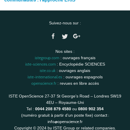
Suivez-nous sur :
Nos sites :
istegroup.com
: ouvrages français
iste-sciences.com
: Encyclopédie SCIENCES
iste.co.uk
: ouvrages anglais
iste-international.es
: ouvrages espagnols
openscience.fr
: revues en libre accès
ISTE OpenScience 27-37 St George’s Road – Londres SW19
4EU – Royaume-Uni
Tel :
0044 208 879 4580
ou
0800 902 354
contact :
(numéro gratuit à partir d’un poste fixe)
info@openscience.fr
Copyright © 2024 by ISTE Group or related companies.