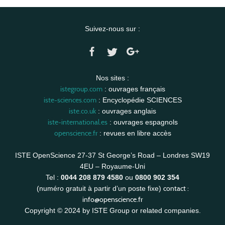
Suivez-nous sur :
Nos sites :
istegroup.com
: ouvrages français
iste-sciences.com
: Encyclopédie SCIENCES
iste.co.uk
: ouvrages anglais
iste-international.es
: ouvrages espagnols
openscience.fr
: revues en libre accès
ISTE OpenScience 27-37 St George’s Road – Londres SW19
4EU – Royaume-Uni
Tel :
0044 208 879 4580
ou
0800 902 354
contact :
(numéro gratuit à partir d’un poste fixe)
info@openscience.fr
Copyright © 2024 by ISTE Group or related companies.