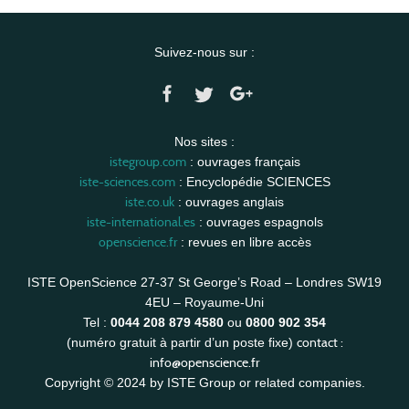
Suivez-nous sur :
Nos sites :
istegroup.com
: ouvrages français
iste-sciences.com
: Encyclopédie SCIENCES
iste.co.uk
: ouvrages anglais
iste-international.es
: ouvrages espagnols
openscience.fr
: revues en libre accès
ISTE OpenScience 27-37 St George’s Road – Londres SW19
4EU – Royaume-Uni
Tel :
0044 208 879 4580
ou
0800 902 354
contact :
(numéro gratuit à partir d’un poste fixe)
info@openscience.fr
Copyright © 2024 by ISTE Group or related companies.