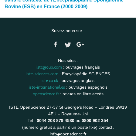
Bovine (ESB) en France (2000-2009)
Suivez-nous sur :
Nos sites :
istegroup.com
: ouvrages français
iste-sciences.com
: Encyclopédie SCIENCES
iste.co.uk
: ouvrages anglais
iste-international.es
: ouvrages espagnols
openscience.fr
: revues en libre accès
ISTE OpenScience 27-37 St George’s Road – Londres SW19
4EU – Royaume-Uni
Tel :
0044 208 879 4580
ou
0800 902 354
contact :
(numéro gratuit à partir d’un poste fixe)
info@openscience.fr