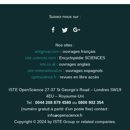
Suivez-nous sur :
Nos sites :
istegroup.com
: ouvrages français
iste-sciences.com
: Encyclopédie SCIENCES
iste.co.uk
: ouvrages anglais
iste-international.es
: ouvrages espagnols
openscience.fr
: revues en libre accès
ISTE OpenScience 27-37 St George’s Road – Londres SW19
4EU – Royaume-Uni
Tel :
0044 208 879 4580
ou
0800 902 354
contact :
(numéro gratuit à partir d’un poste fixe)
info@openscience.fr
Copyright © 2024 by ISTE Group or related companies.