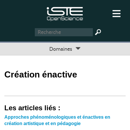
Domaines
Création énactive
Les articles liés :
Approches phénoménologiques et énactives en
création artistique et en pédagogie