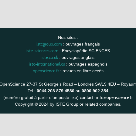
Nos sites :
istegroup.com
: ouvrages français
iste-sciences.com
: Encyclopédie SCIENCES
iste.co.uk
: ouvrages anglais
iste-international.es
: ouvrages espagnols
openscience.fr
: revues en libre accès
OpenScience 27-37 St George’s Road – Londres SW19 4EU – Royau
Tel :
0044 208 879 4580
ou
0800 902 354
contact :
info@openscience.fr
(numéro gratuit à partir d’un poste fixe)
Copyright © 2024 by ISTE Group or related companies.