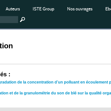
Auteurs
ISTE Group
Nos ouvrages
Ebo
tion
iés :
gradation de la concentration d’un polluant en écoulement
ation et de la granulométrie du son de blé sur la qualité or