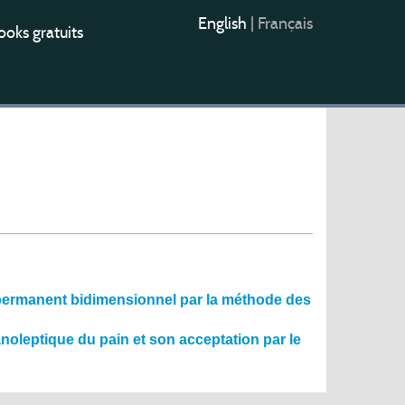
English
|
Français
oks gratuits
 permanent bidimensionnel par la méthode des
ganoleptique du pain et son acceptation par le