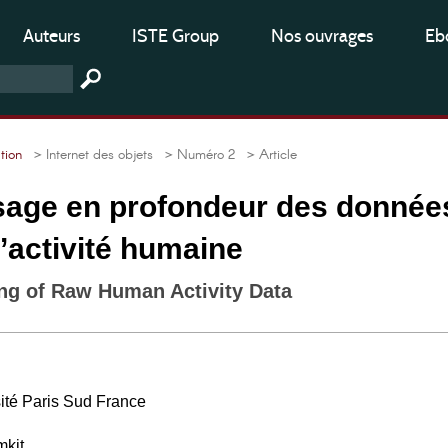
Auteurs
ISTE Group
Nos ouvrages
Ebo
tion
> Internet des objets
> Numéro 2
> Article
sage en profondeur des donnée
l’activité humaine
ing of Raw Human Activity Data
té Paris Sud France
kit