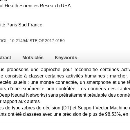
n of Health Sciences Research USA
té Paris Sud France
 DOI :
10.21494/ISTE.OP.2017.0150
tract
Mots-clés
Keywords
ous proposons une approche pour reconnaitre certaines activ
e consiste à classer certaines activités humaines : marcher, d
nectés usuels : une montre connectée, un smartphone et une 
 lors d’une expérience non contrôlée. Les données des capteur
eep Neural Networks) sans prétraitement préalable des donné
r rapport aux autres
es de type arbres de décision (DT) et Support Vector Machine 
pants ont été classées avec une précision de plus de 98,53%, e