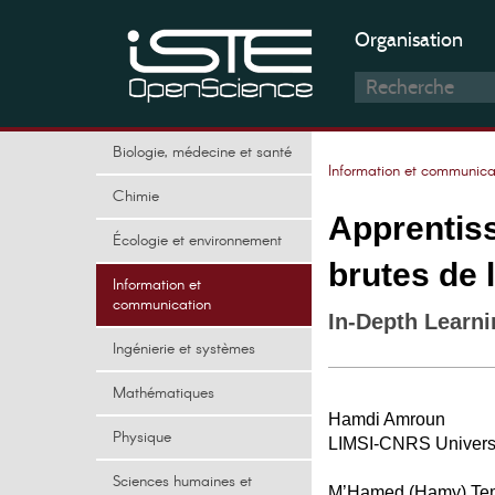
Organisation
Biologie, médecine et santé
Information et communica
Chimie
Apprentis
Écologie et environnement
brutes de 
Information et
communication
In‐Depth Learn
Ingénierie et systèmes
Mathématiques
Hamdi Amroun
Physique
LIMSI-CNRS Universi
Sciences humaines et
M’Hamed (Hamy) Tem