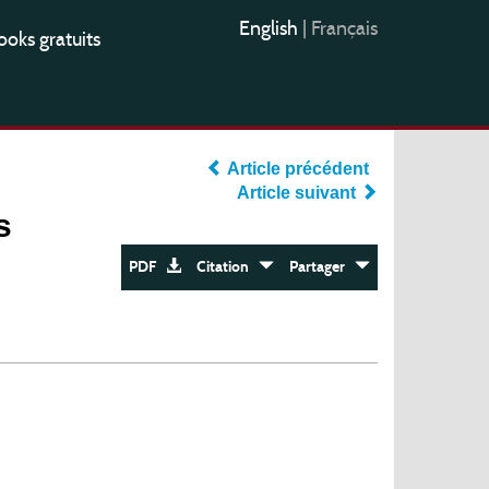
English
|
Français
oks gratuits
Article précédent
Article suivant
s
PDF
Citation
Partager