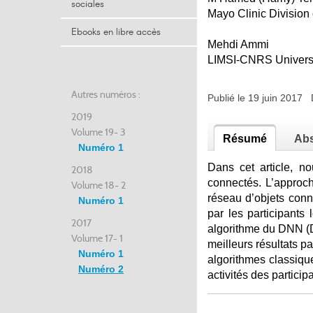
sociales
Mayo Clinic Divisio
Ebooks en libre accès
Mehdi Ammi
LIMSI-CNRS Universi
Autres numéros :
Publié le 19 juin 2017
2019
Volume 19- 3
Résumé
Abs
Numéro 1
Dans cet article, n
2018
connectés. L’approch
Volume 18- 2
réseau d’objets con
Numéro 1
par les participants
2017
algorithme du DNN (D
Volume 17- 1
meilleurs résultats pa
Numéro 1
algorithmes classiqu
Numéro 2
activités des partici