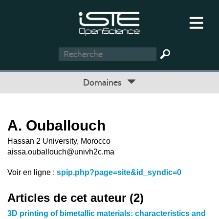
Domaines
A. Ouballouch
Hassan 2 University, Morocco
aissa.ouballouch@univh2c.ma
Voir en ligne :
spip.php?page=site&id_syndic=0
Articles de cet auteur (2)
3D printing of bimetallic materials: characteristics and