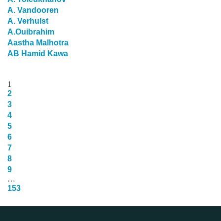
A. Vandooren
A. Verhulst
A.Ouibrahim
Aastha Malhotra
AB Hamid Kawa
1
2
3
4
5
6
7
8
9
…
153