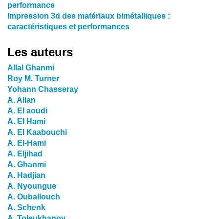
performance
Impression 3d des matériaux bimétalliques :
caractéristiques et performances
Les auteurs
Allal Ghanmi
Roy M. Turner
Yohann Chasseray
A. Alian
A. El aoudi
A. El Hami
A. El Kaabouchi
A. El-Hami
A. Eljihad
A. Ghanmi
A. Hadjian
A. Nyoungue
A. Ouballouch
A. Schenk
A. Toleukhanov