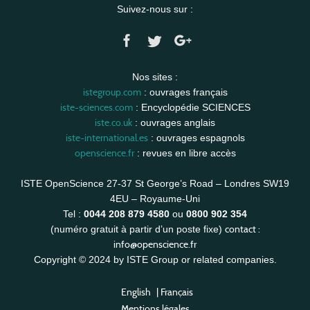
Suivez-nous sur :
Nos sites :
istegroup.com
: ouvrages français
iste-sciences.com
: Encyclopédie SCIENCES
iste.co.uk
: ouvrages anglais
iste-international.es
: ouvrages espagnols
openscience.fr
: revues en libre accès
ISTE OpenScience 27-37 St George’s Road – Londres SW19
4EU – Royaume-Uni
Tel :
0044 208 879 4580
ou
0800 902 354
contact :
(numéro gratuit à partir d’un poste fixe)
info@openscience.fr
Copyright © 2024 by ISTE Group or related companies.
English
|
Français
Mentions légales