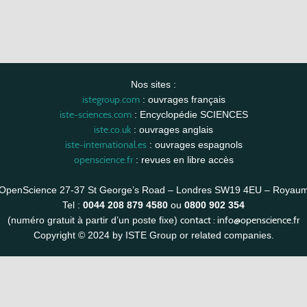
Nos sites :
istegroup.com
: ouvrages français
iste-sciences.com
: Encyclopédie SCIENCES
iste.co.uk
: ouvrages anglais
iste-international.es
: ouvrages espagnols
openscience.fr
: revues en libre accès
OpenScience 27-37 St George’s Road – Londres SW19 4EU – Royau
Tel :
0044 208 879 4580
ou
0800 902 354
contact :
info@openscience.fr
(numéro gratuit à partir d’un poste fixe)
Copyright © 2024 by ISTE Group or related companies.