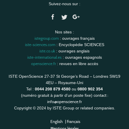
Suivez-nous sur :
Nos sites :
istegroup.com
: ouvrages français
iste-sciences.com
: Encyclopédie SCIENCES
iste.co.uk
: ouvrages anglais
iste-international.es
: ouvrages espagnols
openscience.fr
: revues en libre accès
ISTE OpenScience 27-37 St George’s Road – Londres SW19
4EU – Royaume-Uni
Tel :
0044 208 879 4580
ou
0800 902 354
contact :
(numéro gratuit à partir d’un poste fixe)
info@openscience.fr
Copyright © 2024 by ISTE Group or related companies.
English
|
Français
Mentions légales